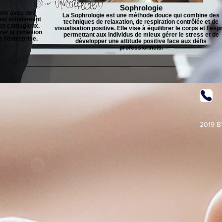
Sophrologie
aire avec des
La Sophrologie est une méthode douce qui combine des
st initialement
techniques de relaxation, de respiration contrôlée et de
et contagieux.
visualisation positive. Elle vise à équilibrer le corps et l'espr
rer la cohésion
permettant aux individus de mieux gérer le stress et de
 l'entreprise.
développer une attitude positive face aux défis
professionnels.
2019 B