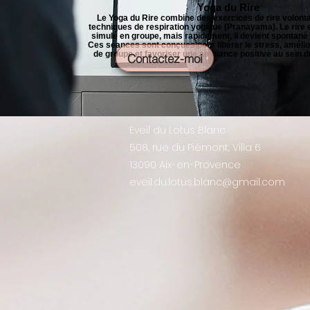
Yoga du Rire
Le Yoga du Rire combine des exercices de rire volont
techniques de respiration yogique (Pranayama). Le rire e
simulé en groupe, mais rapidement, il devient spontané 
Ces séances sont conçues pour libérer le stress, amélio
de groupe et favoriser une ambiance positive au sein de
Contactez-moi
Eveil du Lotus Blanc
508, rue du Piémont, Villa 6
13090 Aix-en-Provence
eveil.du.lotus.blanc@gmail.com