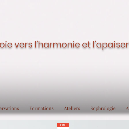
oie vers l'harmonie et l'apais
ervations
Formations
Ateliers
Sophrologie
A