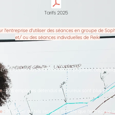
Tarifs 2025
l'entreprise d'utiliser des séances en groupe de Soph
et/ ou des séances individuelles de Reiki
:
En favorisant la santé mentale et physique, ces pratiq
n :
Des employés détendus et heureux sont plus motiv
e :
Proposer de tels services montre que l'entreprise s