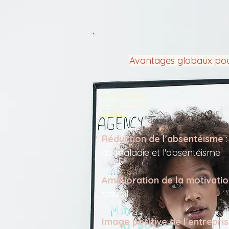
Avantages globaux pour 
La Sophrologie ?
Le Yoga du Rire ?
Le Reiki ?
Réduction de l'absentéisme
de maladie et l'absentéisme
Amélioration de la motivatio
travail.
Image positive de l'entrepris