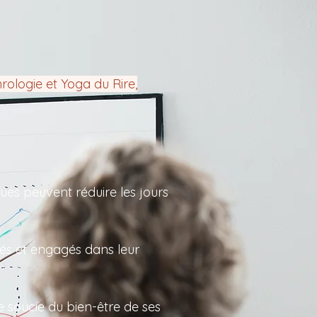
rologie et Yoga du Rire,
ues peuvent réduire les jours
és et engagés dans leur
e soucie du bien-être de ses