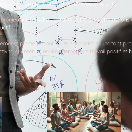
image de marque et attirant de nouveaux talents.
armonieux
:
Un cadre de travail où le bien-être est pri
uctif
ssements précieux pour toute entreprise souhaitant pro
ivité et créer un environnement de travail positif et 