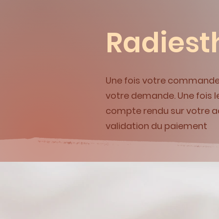
Radiest
Une fois votre commande 
votre demande. Une fois l
compte rendu sur votre a
validation du paiement