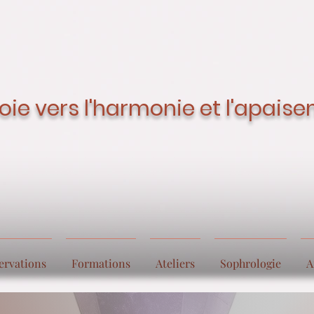
oie vers l'harmonie et l'apais
ervations
Formations
Ateliers
Sophrologie
A