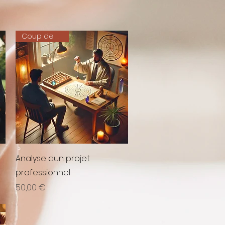
Coup de Cœur
Aperçu rapide
Analyse dun projet
professionnel
Prix
50,00 €