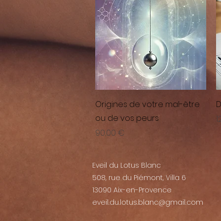
Aperçu rapide
Origines de votre mal-être
D
ou de vos peurs
P
1
Prix
90,00 €
Eveil du Lotus Blanc
508, rue du Piémont, Villa 6
13090 Aix-en-Provence
eveil.du.lotus.blanc@gmail.com