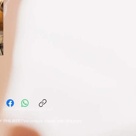
Facebook
WhatsApp
Copier le lien
Y PHILIBERTVéronique create with Wix.com