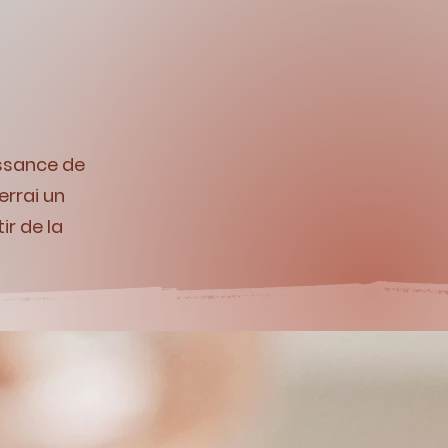
ssance de
errai un
r de la