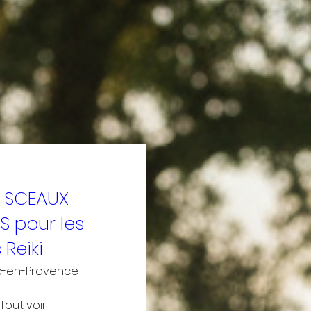
S SCEAUX
S pour les
s Reiki
x-en-Provence
Tout voir