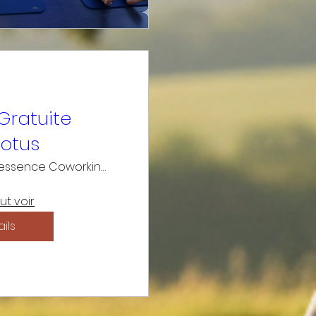
Gratuite
Lotus
Quintessence Coworking
ut voir
ils