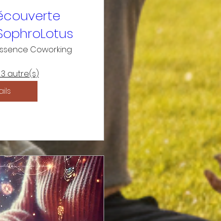
écouverte
 SophroLotus
essence Coworking
 3 autre(s)
ils