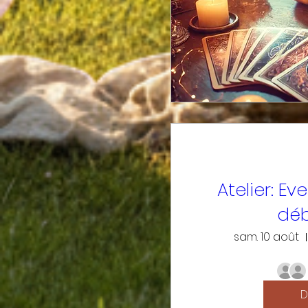
Atelier: Eve
dé
sam. 10 août
D