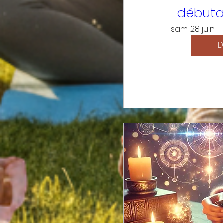
débuta
sam. 28 juin
D