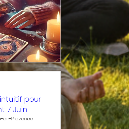
 intuitif pour
t 7 Juin
ix-en-Provence