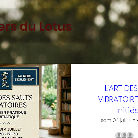
iers du Lotus
L'ART DE
VIBRATOIRE
initié
sam. 04 juil.
Ai