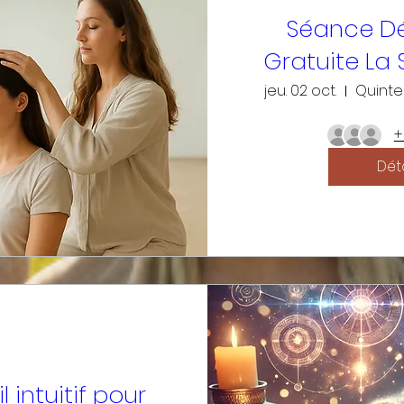
Séance D
Gratuite La
jeu. 02 oct.
Quint
+
Déta
il intuitif pour