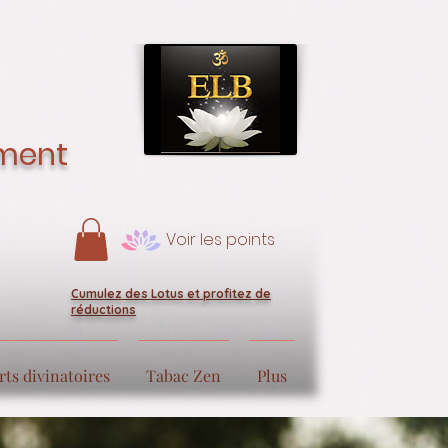
ement
Voir les points
Cumulez des Lotus et profitez de
réductions
rts divinatoires
Tabac Zen
Plus