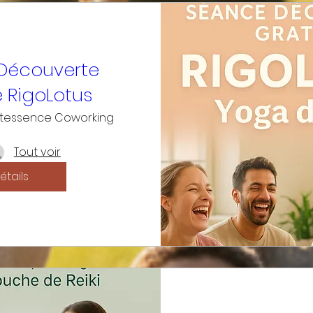
Découverte
e RigoLotus
tessence Coworking
Tout voir
étails