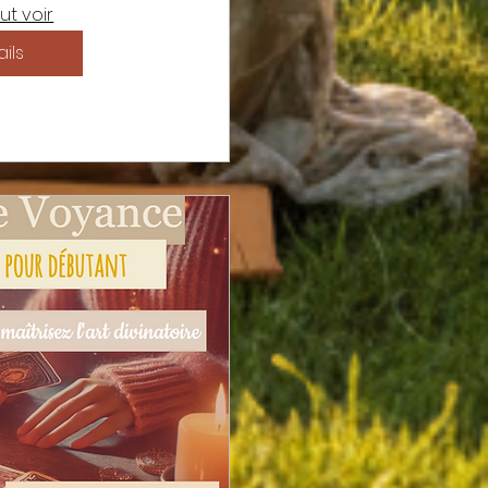
ut voir
ils