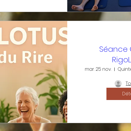
Séance 
Rigo
mar. 25 nov.
To
Déta