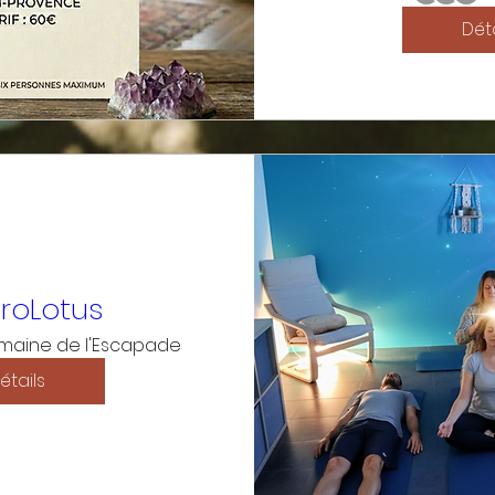
Déta
roLotus
maine de l'Escapade
étails