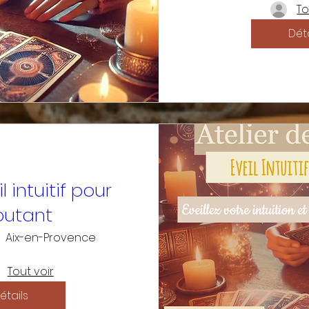
To
Déta
il intuitif pour
butant
Aix-en-Provence
Tout voir
étails