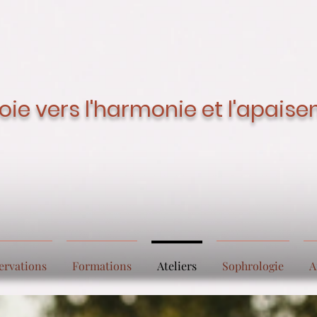
oie vers l'harmonie et l'apais
ervations
Formations
Ateliers
Sophrologie
A