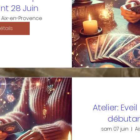
nt 28 Juin
Aix-en-Provence
étails
Atelier: Eveil
débutan
sam. 07 juin
A