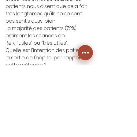
patients nous disent que cela fait 
très longtemps qu'ils ne se sont 
pas sentis aussi bien
La majorité des patients (72%) 
estiment les séances de 
Reiki "utiles" ou "très utiles".
Quelle est l'intention des patients à 
la sortie de l'hôpital par rapport à 
cette méthode ?
Les séances de Reiki sont très 
appréciées et ont leur place dans 
le programme. Les patients les 
recommandent volontiers à leur 
entourage. Par contre, ils sont 
hésitants à l'idée de continuer à en 
recevoir à la sortie de l'hôpital. Ils 
sont souvent dans des situations 
financières relativement précaires 