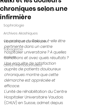
Reiki et les douleurs
Reiki
chroniques selon une
Kinésiologie Psycho Energétique
infirmière
Access Bars
Sophrologie
Archives Akashiques
La pratique du Reiki peut-elle être 
Vibrations et conscience
pertinente dans un centre 
Tabagisme
hospitalier universitaire ? A quelles 
Ateliers
conditions et avec quels résultats ? 
Une enquête de satisfaction 
Offres Promotionnelles
auprès de patients douloureux 
chroniques montre que cette 
démarche est appréciée et 
efficace.
L'unité de réhabilitation du Centre 
Hospitalier Universitaire Vaudois 
(CHUV) en Suisse, admet depuis 