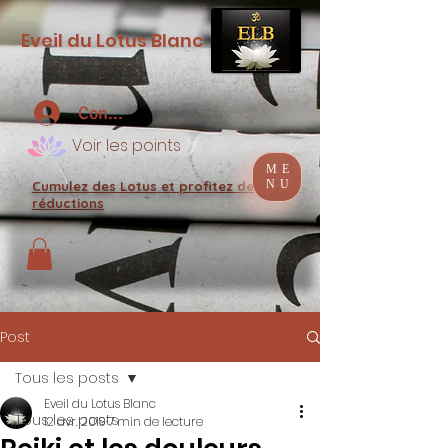
Eveil du Lotus Blanc
Connexion
Voir les points
ME
NU
Cumulez des Lotus et profitez de
réductions
Post
Tous les posts
Eveil du Lotus Blanc
Tous les posts
12 avr. 2019
7 min de lecture