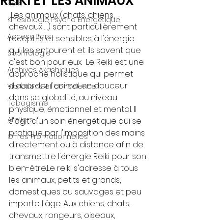
REIKI ET LES ANIMAUX
Reiki
 Les animaux (chats, chiens, 
Kinésiologie Psycho Energétique
chevaux …) sont particulièrement 
Access Bars
réceptifs et sensibles à l'énergie 
qui les entourent et ils savent que 
Sophrologie
c'est bon pour eux.  Le Reiki est une 
Archives Akashiques
approche holistique qui permet 
d'aborder l'animal en douceur 
Vibrations et conscience
dans sa globalité, au niveau 
Tabagisme
physique, émotionnel et mental. Il 
Ateliers
s'agit d'un soin énergétique qui se 
pratique par l'imposition des mains 
Offres Promotionnelles
directement ou à distance afin de 
transmettre l'énergie Reiki pour son 
bien-être.Le reiki s'adresse à tous 
les animaux, petits et grands, 
domestiques ou sauvages et peu 
importe l'âge. Aux chiens, chats, 
chevaux, rongeurs, oiseaux, 