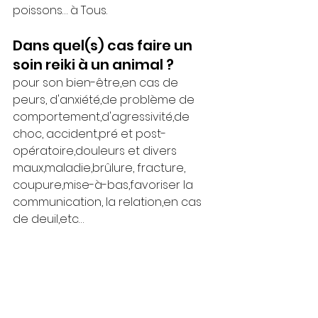
poissons… à Tous. 
Dans quel(s) cas faire un 
soin reiki à un animal ?
pour son bien-être,en cas de 
peurs, d'anxiété,de problème de 
comportement,d'agressivité,de 
choc, accident,pré et post-
opératoire,douleurs et divers 
maux,maladie,brûlure, fracture, 
coupure,mise-à-bas,favoriser la 
communication, la relation,en cas 
de deuil,etc…