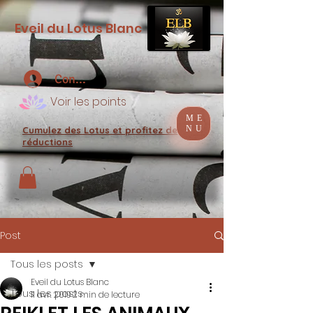
Eveil du Lotus Blanc
Connexion
Voir les points
ME
NU
Cumulez des Lotus et profitez de
réductions
Post
Tous les posts
Eveil du Lotus Blanc
Tous les posts
11 avr. 2019
2 min de lecture