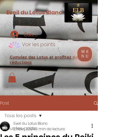
Eveil du Lotus Blanc
Connexion
Voir les points
ME
NU
Cumulez des Lotus et profitez de
réductions
Post
Tous les posts
Eveil du Lotus Blanc
Tous les posts
21 févr. 2024
3 min de lecture