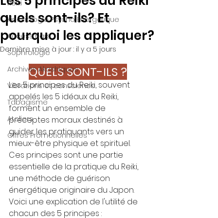
Les 5 principes du Reiki
Reiki
quels sont-ils? Et
Kinésiologie Psycho Energétique
pourquoi les appliquer?
Access Bars
Dernière mise à jour :
il y a 5 jours
Sophrologie
QUELS SONT-ILS ?
Archives Akashiques
Les 5 principes du Reiki, souvent 
Vibrations et conscience
appelés les 5 idéaux du Reiki, 
Tabagisme
forment un ensemble de 
Ateliers
préceptes moraux destinés à 
guider les pratiquants vers un 
Offres Promotionnelles
mieux-être physique et spirituel. 
Ces principes sont une partie 
essentielle de la pratique du Reiki, 
une méthode de guérison 
énergétique originaire du Japon. 
Voici une explication de l'utilité de 
chacun des 5 principes :