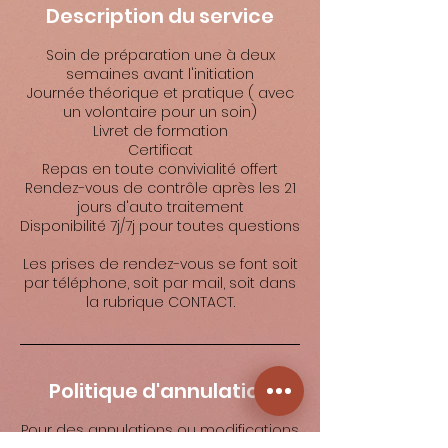
Description du service
Soin de préparation une à deux
semaines avant l'initiation
Journée théorique et pratique ( avec
un volontaire pour un soin)
Livret de formation
Certificat
Repas en toute convivialité offert
Rendez-vous de contrôle après les 21
jours d'auto traitement
Disponibilité 7j/7j pour toutes questions
Les prises de rendez-vous se font soit
par téléphone, soit par mail, soit dans
la rubrique CONTACT.
Politique d'annulation
Pour des annulations ou modifications