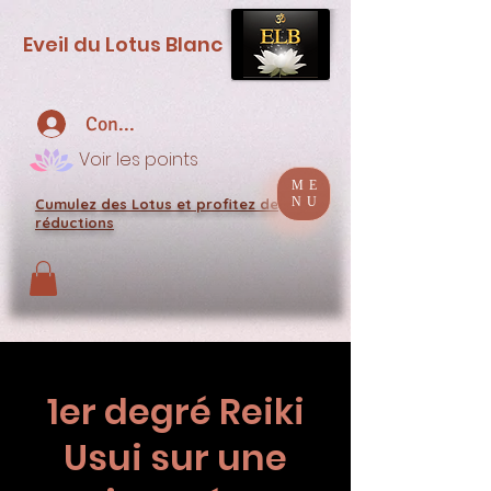
Eveil du Lotus Blanc
Connexion
Voir les points
ME
NU
Cumulez des Lotus et profitez de
réductions
1er degré Reiki
Usui sur une