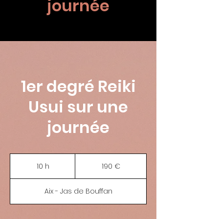
journée
1er degré Reiki
Usui sur une
journée
190
euros
10 h
1
190 €
0
h
Aix - Jas de Bouffan