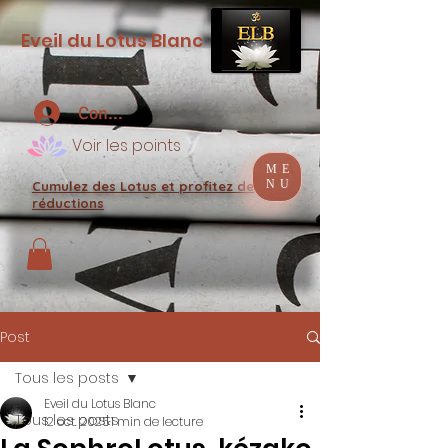
Eveil du Lotus Blanc
Connexion
Voir les points
ME
NU
Cumulez des Lotus et profitez de
réductions
Post
Tous les posts
Eveil du Lotus Blanc
Tous les posts
12 oct. 2025
1 min de lecture