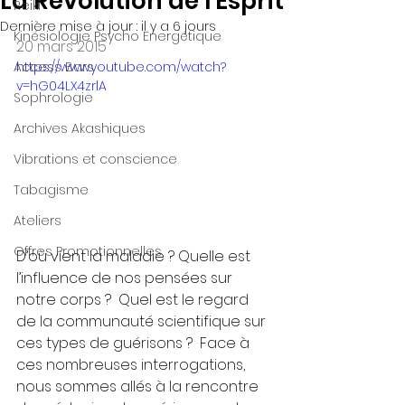
La Révolution de l'Esprit
Reiki
Dernière mise à jour :
il y a 6 jours
Kinésiologie Psycho Energétique
20 mars 2015
Access Bars
https://www.youtube.com/watch?
v=hG04LX4zrlA
Sophrologie
Archives Akashiques
Vibrations et conscience
Tabagisme
Ateliers
Offres Promotionnelles
D’où vient la maladie ? Quelle est 
l’influence de nos pensées sur 
notre corps ?  Quel est le regard 
de la communauté scientifique sur 
ces types de guérisons ?  Face à 
ces nombreuses interrogations, 
nous sommes allés à la rencontre 