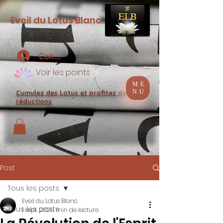
Eveil du Lotus Blanc
Connexion
Voir les points
ME
NU
Cumulez des Lotus et profitez de
réductions
Post
Tous les posts
Eveil du Lotus Blanc
Tous les posts
1 sept. 2021
1 min de lecture